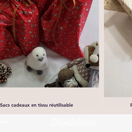
Aperçu rapide
Sacs cadeaux en tissu réutilisable
CléLauCréations
ente
é
clelaucreations@gmail.com