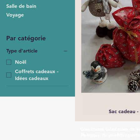
Salle de bain
Voyage
Par catégorie
Type d'article
Noël
Coffrets cadeaux -
Idées cadeaux
Sac cadeau - 
Conditions Générales de V
Politique de confidentialit