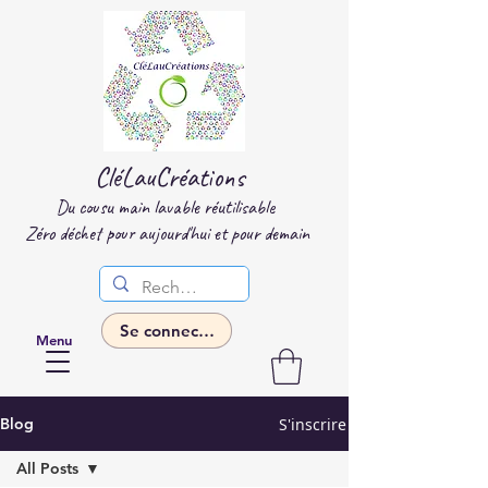
CléLauCréations
Du cousu main lavable réutilisable
Zéro déchet p
our aujourd'hui et pour demain
Se connecter
Menu
S'inscrire
Blog
All Posts