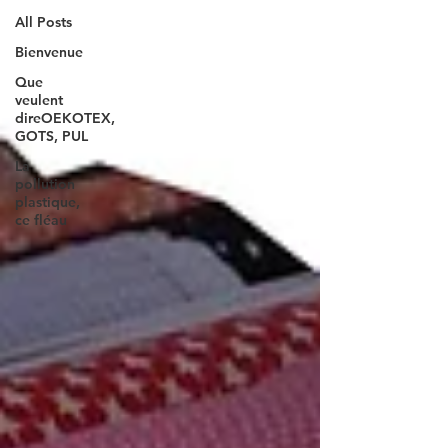
All Posts
Bienvenue
Que
veulent
direOEKOTEX,
GOTS, PUL
La
pollution
plastique,
ce fléau