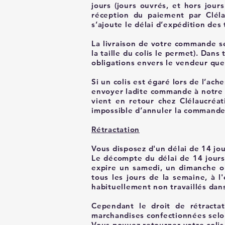
jours (jours ouvrés, et hors jour
réception du paiement par Cléla
s’ajoute le délai d’expédition des
La livraison de votre commande se f
la taille du colis le permet). Dans 
obligations envers le vendeur quel
Si un colis est égaré lors de l’ac
envoyer ladite commande à notre ch
vient en retour chez Clélaucréat
impossible d’annuler la command
Rétractation
Vous disposez d'un délai de 14 jo
Le décompte du délai de 14 jours 
expire un samedi, un dimanche ou
tous les jours de la semaine, à 
habituellement non travaillés dans
Cependant le droit de rétracta
marchandises confectionnées selo
Vous pouvez retourner votre colis 