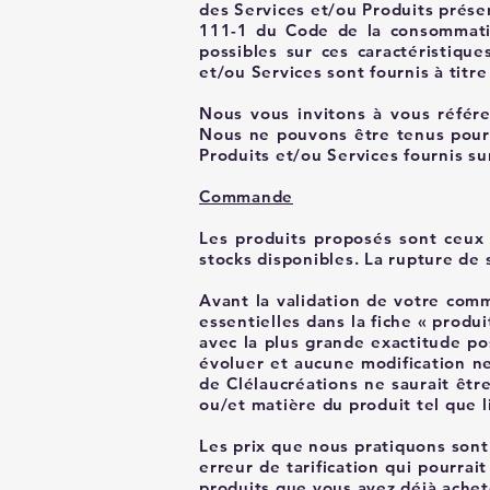
des Services et/ou Produits présen
111-1 du Code de la consommatio
possibles sur ces caractéristique
et/ou Services sont fournis à titr
Nous vous invitons à vous référer
Nous ne pouvons être tenus pour 
Produits et/ou Services fournis su
Commande
Les produits proposés sont ceux q
stocks disponibles. La rupture de 
Avant la validation de votre comm
essentielles dans la fiche « produ
avec la plus grande exactitude pos
évoluer et aucune modification ne
de Clélaucréations ne saurait êtr
ou/et matière du produit tel que l
Les prix que nous pratiquons sont 
erreur de tarification qui pourrai
produits que vous avez déjà achet