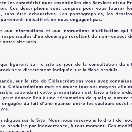
te les caractéristiques essentielles des Services et/ou Pr
n. Ces descriptions sont conçues pour vous fournir les
s, sans être exhaustives. Les photographies, les dessin
e purement indicatif et ne nous engagent pas.
 aux informations et aux instructions d'utilisation qui 
responsables d’un dommage résultant du non-respect de c
r notre site web.
ui figurent sur le site au jour de la consultation du sit
stock sera directement indiquée sur la fiche produit.
ande, sur le site de Clélaucréations vous avez connaissa
it ». Clélaucréations met en œuvre tous ses moyens afin d
sible cependant cette présentation est faite à titre indi
 peut donner lieu à une réclamation de quelque nature qu
e engagée du fait d’une nuance entre les couleurs ou/et m
ivré.
indiqués sur le Site. Nous nous réservons le droit de mod
t se produire par inadvertance, à tout moment. Ces modifi
és auparavant.