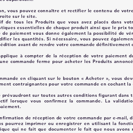
n, vous pouvez connaître et rectifier le contenu de votr
oite sur le site.
tif de tous les Produits que vous avez placés dans vot
stiques essentielles de chaque produit ainsi que le prix t
ge de paiement vous donne également la possibilité de véri
ifier les quantités. Si nécessaire, vous pouvez également
n d'édition avant de rendre votre commande définitivement 
'applique à compter de la réception de votre paiement d
une commande ferme pour acheter les Produits annoncés 
mmande en cliquant sur le bouton « Acheter », vous dev
ment contraignantes pour votre commande en cochant la 
 prévaudront sur toutes autres conditions figurant dans 
ectif lorsque vous confirmez la commande. La validat
aiement. ​
nfirmation de réception de votre commande par e-mail, 
s pourrez imprimer ou enregistrer en utilisant la foncti
tique qui ne fait que documenter le fait que nous avons 