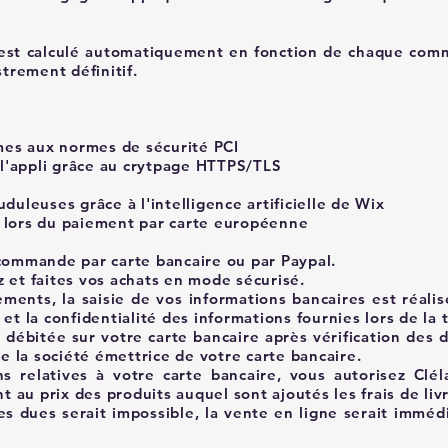
 est calculé automatiquement en fonction de chaque comman
trement définitif.
es aux normes de sécurité PCI
r l'appli grâce au crytpage HTTPS/TLS
duleuses grâce à l'intelligence artificielle de Wix
0 lors du paiement par carte européenne
 commande par carte bancaire ou par Paypal.
 et faites vos achats en mode sécurisé.
iements,
la saisie de vos informations bancaires est réali
et la confidentialité des informations fournies lors de la 
débitée sur votre carte bancaire après vérification des d
de la société émettrice de votre carte bancaire.
 relatives à votre carte bancaire, vous autorisez Clél
au prix des produits auquel sont ajoutés les frais de liv
s dues serait impossible, la vente en ligne serait imméd