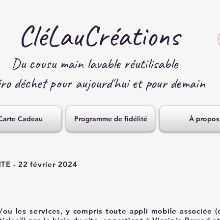
CléLauCréations
Du cousu main lavable réutilisable
ro déchet p
our aujourd'hui et pour demain
Carte Cadeau
Programme de fidélité
À propos
 - 22 février 2024
t/ou les services, y compris toute appli mobile associée (