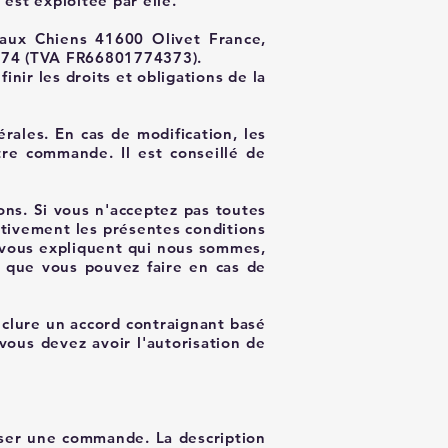
t est exploitée par elle.
 aux Chiens 41600 Olivet France,
M74 (TVA FR66801774373).
inir les droits et obligations de la
rales. En cas de modification, les
tre commande. Il est conseillé de
ions. Si vous n'acceptez pas toutes
tentivement les présentes conditions
es vous expliquent qui nous sommes,
 que vous pouvez faire en cas de
onclure un accord contraignant basé
 vous devez avoir l'autorisation de
sser une commande. La description