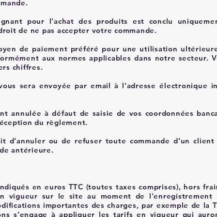
mmande.
ignant pour l'achat des produits est conclu uniqueme
 droit de ne pas accepter votre commande.
yen de paiement préféré pour une utilisation ultérieur
formément aux normes applicables dans notre secteur. Vo
rs chiffres.
ous sera envoyée par email à l'adresse électronique i
 annulée à défaut de saisie de vos coordonnées bancai
réception du règlement.
it d’annuler ou de refuser toute commande d’un client a
de antérieure.
 indiqués en euros TTC (toutes taxes comprises), hors frai
s en vigueur sur le site au moment de l'enregistremen
modifications importantes des charges, par exemple de la 
ons s’engage à appliquer les tarifs en vigueur qui au