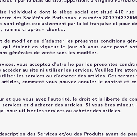
ticles") par le biais du site, appartient à Virginie Parrod e
e individuelle dont le siège social est situé 410 rue
merce des Sociétés de Paris sous le numéro 801774373R
sont régies exclusivement par la loi française et pour déf
, nommé ci-après « client ».
it de modifier ou d’adapter les présentes conditions géné
es qui étaient en vigueur le jour où vous avez passé vo
ons générales de vente sans les modifier.
rvices, vous acceptez d'être lié par les présentes condit
accéder au site ni utiliser les services. Veuillez lire at
utiliser les services ou d'acheter des articles. Ces term
rticles, comment vous pouvez annuler le contrat et ce
 et que vous avez l'autorité, le droit et la liberté de c
es services et d'acheter des articles. Si vous êtes mineur,
l pour utiliser les services ou acheter des articles.
 description des Services et/ou des Produits avant de pa