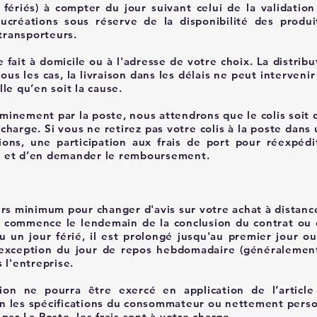
s fériés) à compter du jour suivant celui de la validati
ucréations sous réserve de la disponibilité des produi
 transporteurs.
ait à domicile ou à l'adresse de votre choix. La distribut
tous les cas, la livraison dans les délais ne peut interveni
le qu’en soit la cause.
heminement par la poste, nous attendrons que le colis soit 
arge. Si vous ne retirez pas votre colis à la poste dans u
ions, une participation aux frais de port pour réexpéd
e et d’en demander le remboursement.
urs minimum pour changer d'avis sur votre achat à distanc
commence le lendemain de la conclusion du contrat ou de
 un jour férié, il est prolongé jusqu'au premier jour ou
l'exception du jour de repos hebdomadaire (généralement
 l'entreprise.
tion ne pourra être exercé en application de l’articl
n les spécifications du consommateur ou nettement perso
par La Poste, les frais sont à votre charge.