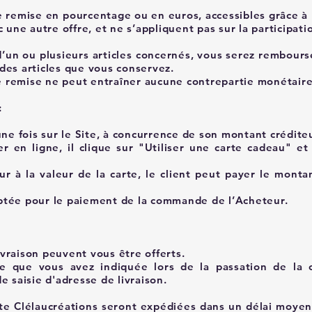
e remise en pourcentage ou en euros, accessibles grâce à
 une autre offre, et ne s’appliquent pas sur la participatio
d’un ou plusieurs articles concernés, vous serez rembours
des articles que vous conservez.
une remise ne peut entraîner aucune contrepartie monétair
:
 une fois sur le Site, à concurrence de son montant crédi
r en ligne, il clique sur "Utiliser une carte cadeau" et
ur à la valeur de la carte, le client peut payer le monta
ptée pour le paiement de la commande de l’Acheteur.
livraison peuvent vous être offerts.
esse que vous avez indiquée lors de la passation de l
e saisie d'adresse de livraison.
ite Clélaucréations seront expédiées dans un délai moyen