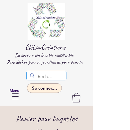
CléLauCréations
Du cousu main lavable réutilisable
Zéro déchet p
our aujourd'hui et pour demain
Se connecter
Menu
Panier pour lingettes