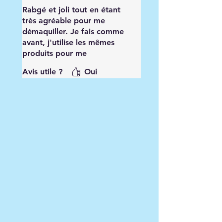
Rabgé et joli tout en étant
très agréable pour me
démaquiller. Je fais comme
avant, j'utilise les mêmes
produits pour me
démaquiller mais je ne jette
Avis utile ?
Oui
plus rien. J'ai déjà lavé mes
lingettes dans leur petit sac
et dans la machine à 30°,
impeccable. Je recommande